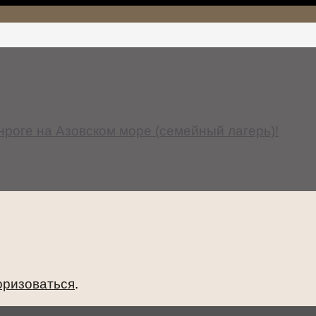
анроге на Азовском море (семейный лагерь)!
оризоваться
.