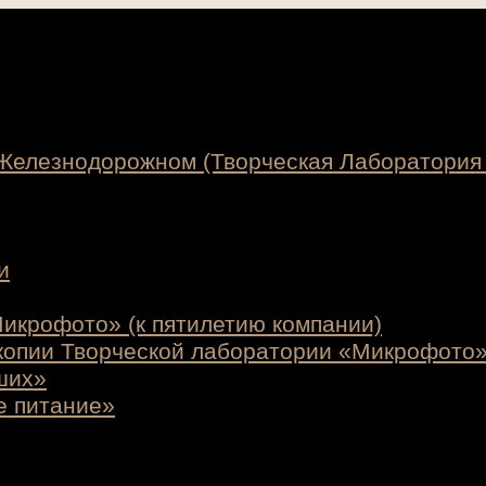
 Железнодорожном (Творческая Лаборатория
и
икрофото» (к пятилетию компании)
копии Творческой лаборатории «Микрофото
ших»
е питание»