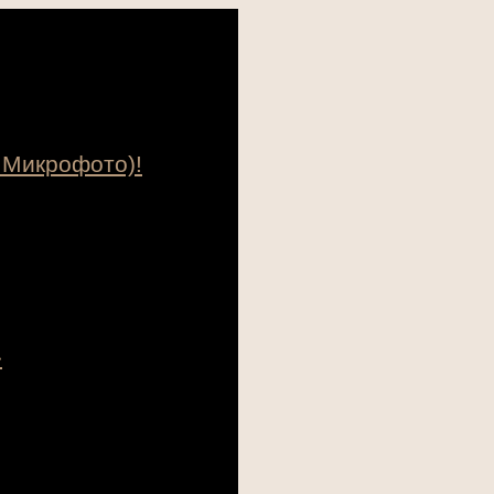
 Микрофото)!
»