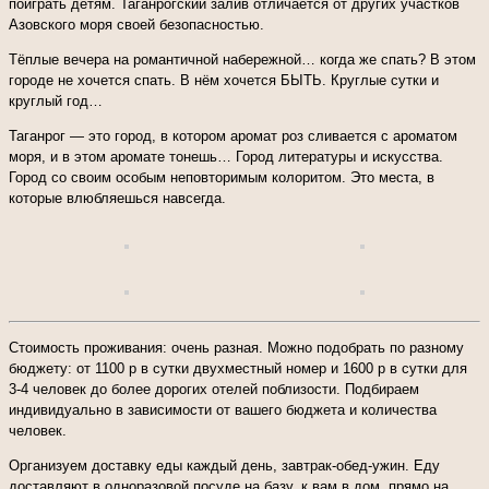
поиграть детям. Таганрогский залив отличается от других участков
Азовского моря своей безопасностью.
Тёплые вечера на романтичной набережной… когда же спать? В этом
городе не хочется спать. В нём хочется БЫТЬ. Круглые сутки и
круглый год…
Таганрог — это город, в котором аромат роз сливается с ароматом
моря, и в этом аромате тонешь… Город литературы и искусства.
Город со своим особым неповторимым колоритом. Это места, в
которые влюбляешься навсегда.
Стоимость проживания: очень разная. Можно подобрать по разному
бюджету: от 1100 р в сутки двухместный номер и 1600 р в сутки для
3-4 человек до более дорогих отелей поблизости. Подбираем
индивидуально в зависимости от вашего бюджета и количества
человек.
Организуем доставку еды каждый день, завтрак-обед-ужин. Еду
доставляют в одноразовой посуде на базу, к вам в дом, прямо на