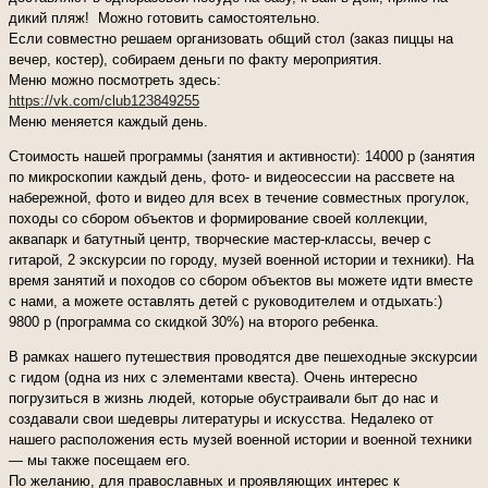
дикий пляж! Можно готовить самостоятельно.
Если совместно решаем организовать общий стол (заказ пиццы на
вечер, костер), собираем деньги по факту мероприятия.
Меню можно посмотреть здесь:
https://vk.com/club123849255
Меню меняется каждый день.
Стоимость нашей программы (занятия и активности): 14000 р (занятия
по микроскопии каждый день, фото- и видеосессии на рассвете на
набережной, фото и видео для всех в течение совместных прогулок,
походы со сбором объектов и формирование своей коллекции,
аквапарк и батутный центр, творческие мастер-классы, вечер с
гитарой, 2 экскурсии по городу, музей военной истории и техники). На
время занятий и походов со сбором объектов вы можете идти вместе
с нами, а можете оставлять детей с руководителем и отдыхать:)
9800 р (программа со скидкой 30%) на второго ребенка.
В рамках нашего путешествия проводятся две пешеходные экскурсии
с гидом (одна из них с элементами квеста). Очень интересно
погрузиться в жизнь людей, которые обустраивали быт до нас и
создавали свои шедевры литературы и искусства. Недалеко от
нашего расположения есть музей военной истории и военной техники
— мы также посещаем его.
По желанию, для православных и проявляющих интерес к