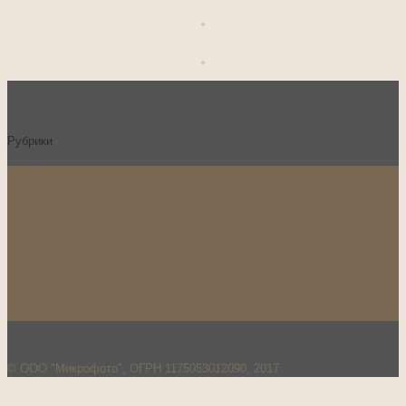
Рубрики
Блог Натальи Ивановой о счастье в творческом бизнесе
Заметки и статьи
Занятия кружка
Каталог
Наши друзья в Самарской области
Немного о нашей компании:)…
Новости и события
Новости и события 2
СМИ о нас
© ООО "Микрофото", ОГРН 1175053012090, 2017