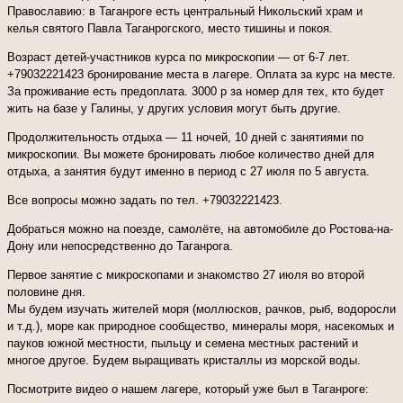
Православию: в Таганроге есть центральный Никольский храм и
келья святого Павла Таганрогского, место тишины и покоя.
Возраст детей-участников курса по микроскопии — от 6-7 лет.
+79032221423 бронирование места в лагере. Оплата за курс на месте.
За проживание есть предоплата. 3000 р за номер для тех, кто будет
жить на базе у Галины, у других условия могут быть другие.
Продолжительность отдыха — 11 ночей, 10 дней с занятиями по
микроскопии. Вы можете бронировать любое количество дней для
отдыха, а занятия будут именно в период с 27 июля по 5 августа.
Все вопросы можно задать по тел. +79032221423.
Добраться можно на поезде, самолёте, на автомобиле до Ростова-на-
Дону или непосредственно до Таганрога.
Первое занятие с микроскопами и знакомство 27 июля во второй
половине дня.
Мы будем изучать жителей моря (моллюсков, рачков, рыб, водоросли
и т.д.), море как природное сообщество, минералы моря, насекомых и
пауков южной местности, пыльцу и семена местных растений и
многое другое. Будем выращивать кристаллы из морской воды.
Посмотрите видео о нашем лагере, который уже был в Таганроге: