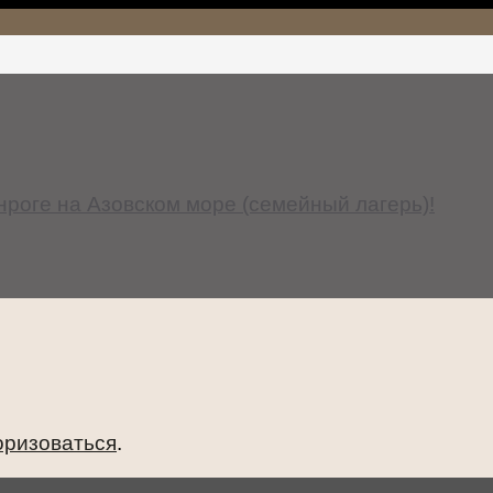
анроге на Азовском море (семейный лагерь)!
оризоваться
.