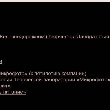
 Железнодорожном (Творческая Лаборатория
и
икрофото» (к пятилетию компании)
копии Творческой лаборатории «Микрофото
ших»
е питание»