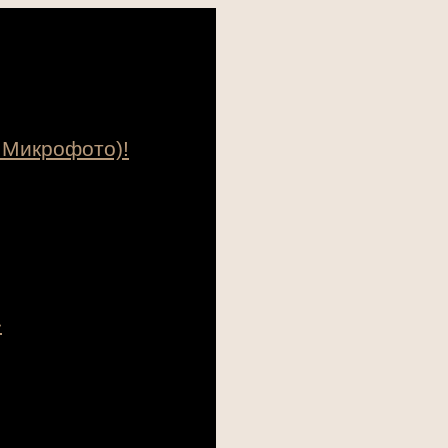
 Микрофото)!
»