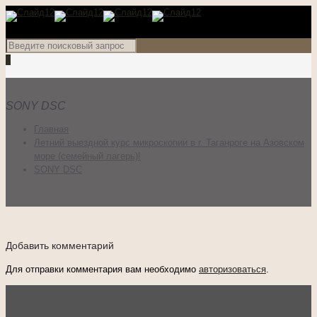
0
SONY DSC
Главная
Летний выездной курс микроскопии в г. Таганроге на Азовском
море (семейный лагерь)!
SONY DSC
Добавить комментарий
Для отправки комментария вам необходимо
авторизоваться
.