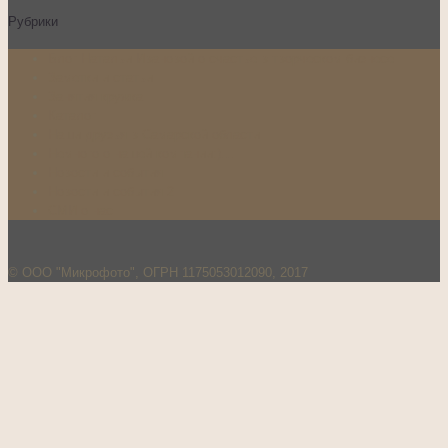
Рубрики
Блог Натальи Ивановой о счастье в творческом бизнесе
Заметки и статьи
Занятия кружка
Каталог
Наши друзья в Самарской области
Немного о нашей компании:)…
Новости и события
Новости и события 2
СМИ о нас
© ООО "Микрофото", ОГРН 1175053012090, 2017