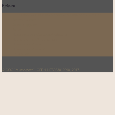
Рубрики
Блог Натальи Ивановой о счастье в творческом бизнесе
Заметки и статьи
Занятия кружка
Каталог
Наши друзья в Самарской области
Немного о нашей компании:)…
Новости и события
Новости и события 2
СМИ о нас
© ООО "Микрофото", ОГРН 1175053012090, 2017