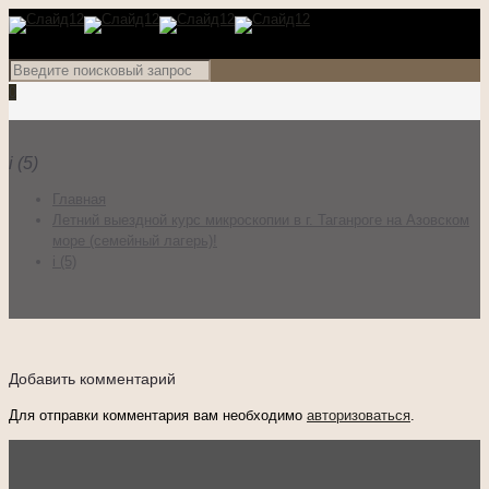
0
i (5)
Главная
Летний выездной курс микроскопии в г. Таганроге на Азовском
море (семейный лагерь)!
i (5)
Добавить комментарий
Для отправки комментария вам необходимо
авторизоваться
.