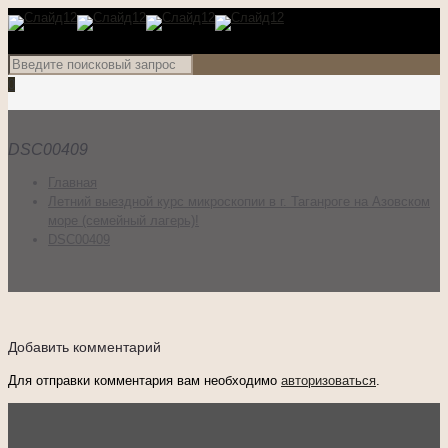
0
DSC00409
Главная
Летний выездной курс микроскопии в г. Таганроге на Азовском
море (семейный лагерь)!
DSC00409
Добавить комментарий
Для отправки комментария вам необходимо
авторизоваться
.