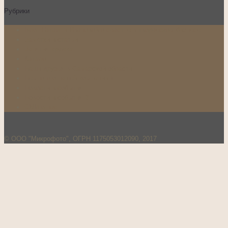
Рубрики
Блог Натальи Ивановой о счастье в творческом бизнесе
Заметки и статьи
Занятия кружка
Каталог
Наши друзья в Самарской области
Немного о нашей компании:)…
Новости и события
Новости и события 2
СМИ о нас
© ООО "Микрофото", ОГРН 1175053012090, 2017