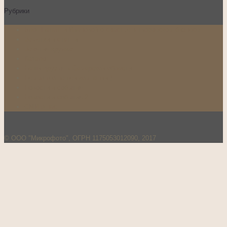
Рубрики
Блог Натальи Ивановой о счастье в творческом бизнесе
Заметки и статьи
Занятия кружка
Каталог
Наши друзья в Самарской области
Немного о нашей компании:)…
Новости и события
Новости и события 2
СМИ о нас
© ООО "Микрофото", ОГРН 1175053012090, 2017