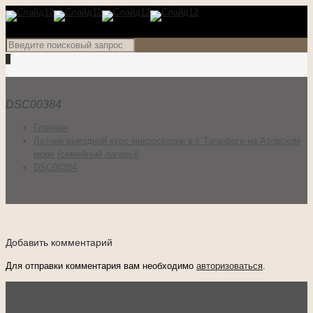
0
DSC00384
Главная
Летний выездной курс микроскопии в г. Таганроге на Азовском
море (семейный лагерь)!
DSC00384
Добавить комментарий
Для отправки комментария вам необходимо
авторизоваться
.