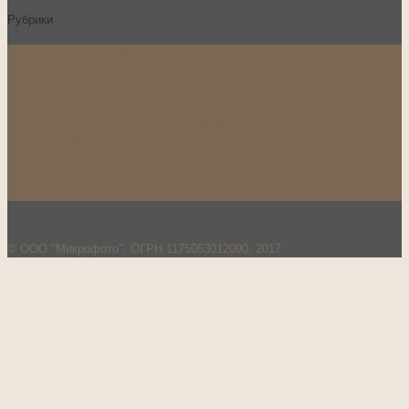
Рубрики
Блог Натальи Ивановой о счастье в творческом бизнесе
Заметки и статьи
Занятия кружка
Каталог
Наши друзья в Самарской области
Немного о нашей компании:)…
Новости и события
Новости и события 2
СМИ о нас
© ООО "Микрофото", ОГРН 1175053012090, 2017