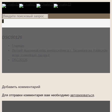
0
DSC00126
Главная
Летний выездной курс микроскопии в г. Таганроге на Азовском
море (семейный лагерь)!
DSC00126
Добавить комментарий
Для отправки комментария вам необходимо
авторизоваться
.