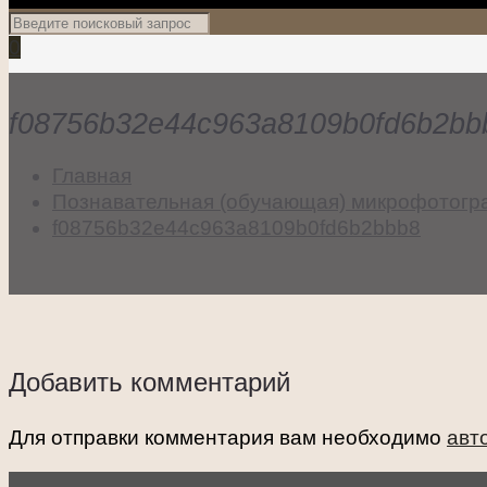
0
f08756b32e44c963a8109b0fd6b2bb
Главная
Познавательная (обучающая) микрофотогр
f08756b32e44c963a8109b0fd6b2bbb8
Добавить комментарий
Для отправки комментария вам необходимо
авт