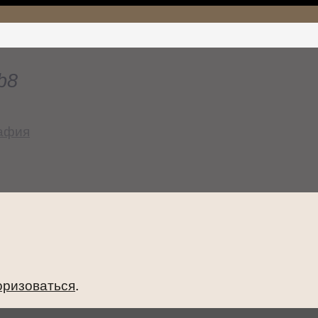
b8
афия
оризоваться
.