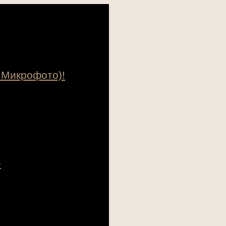
 Микрофото)!
»