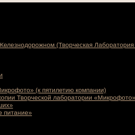
 Железнодорожном (Творческая Лаборатория
и
икрофото» (к пятилетию компании)
копии Творческой лаборатории «Микрофото
ших»
е питание»