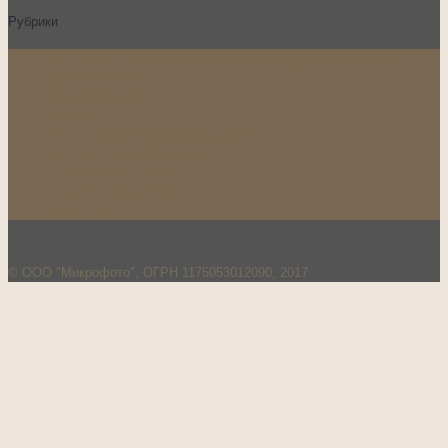
Рубрики
Блог Натальи Ивановой о счастье в творческом бизнесе
Заметки и статьи
Занятия кружка
Каталог
Наши друзья в Самарской области
Немного о нашей компании:)…
Новости и события
Новости и события 2
СМИ о нас
© ООО "Микрофото", ОГРН 1175053012090, 2017