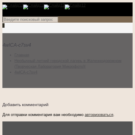
0
4wlCA-c7sv4
Главная
Необычный летний городской лагерь в Железнодорожном
(Творческая Лаборатория Микрофото)!
4wlCA-c7sv4
Добавить комментарий
Для отправки комментария вам необходимо
авторизоваться
.