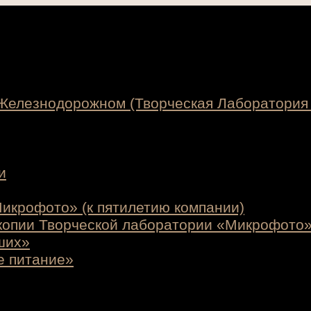
 Железнодорожном (Творческая Лаборатория
и
икрофото» (к пятилетию компании)
копии Творческой лаборатории «Микрофото
ших»
е питание»