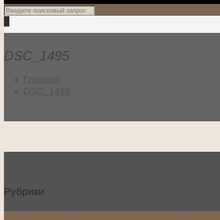
0
DSC_1495
Главная
DSC_1495
Рубрики
Блог Натальи Ивановой о счастье в творче