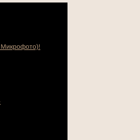
 Микрофото)!
»