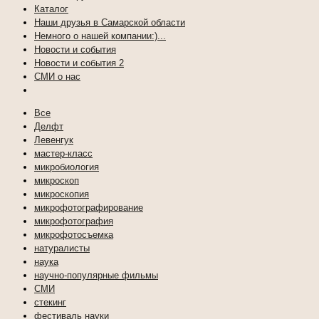
Каталог
Наши друзья в Самарской области
Немного о нашей компании:)...
Новости и события
Новости и события 2
СМИ о нас
Все
Делфт
Левенгук
мастер-класс
микробиология
микроскоп
микроскопия
микрофотографирование
микрофотография
микрофотосъемка
натуралисты
наука
научно-популярные фильмы
СМИ
стекинг
фестиваль науки