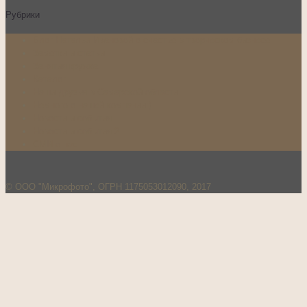
Рубрики
Блог Натальи Ивановой о счастье в творческом бизнесе
Заметки и статьи
Занятия кружка
Каталог
Наши друзья в Самарской области
Немного о нашей компании:)…
Новости и события
Новости и события 2
СМИ о нас
© ООО "Микрофото", ОГРН 1175053012090, 2017