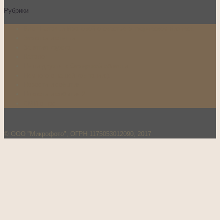
Рубрики
Блог Натальи Ивановой о счастье в творческом бизнесе
Заметки и статьи
Занятия кружка
Каталог
Наши друзья в Самарской области
Немного о нашей компании:)…
Новости и события
Новости и события 2
СМИ о нас
© ООО "Микрофото", ОГРН 1175053012090, 2017