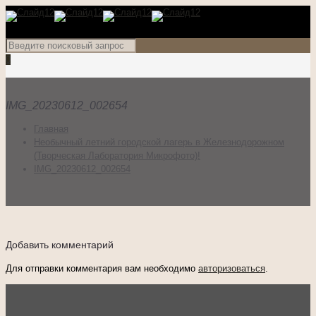
0
IMG_20230612_002654
Главная
Необычный летний городской лагерь в Железнодорожном
(Творческая Лаборатория Микрофото)!
IMG_20230612_002654
Добавить комментарий
Для отправки комментария вам необходимо
авторизоваться
.