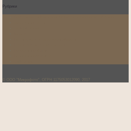
Рубрики
Блог Натальи Ивановой о счастье в творческом бизнесе
Заметки и статьи
Занятия кружка
Каталог
Наши друзья в Самарской области
Немного о нашей компании:)…
Новости и события
Новости и события 2
СМИ о нас
© ООО "Микрофото", ОГРН 1175053012090, 2017