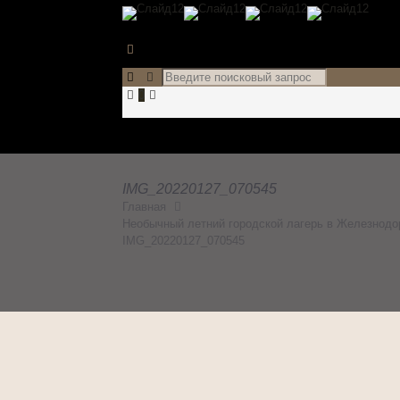
0
IMG_20220127_070545
Главная
Необычный летний городской лагерь в Железнодо
IMG_20220127_070545