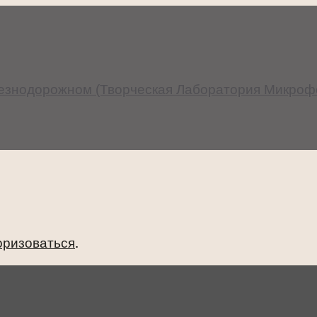
езнодорожном (Творческая Лаборатория Микрофо
оризоваться
.