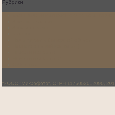
Рубрики
Блог Натальи Ивановой о счастье в творче
Заметки и статьи
Занятия кружка
Каталог
Наши друзья в Самарской области
Немного о нашей компании:)…
Новости и события
Новости и события 2
СМИ о нас
© ООО "Микрофото", ОГРН 1175053012090, 201