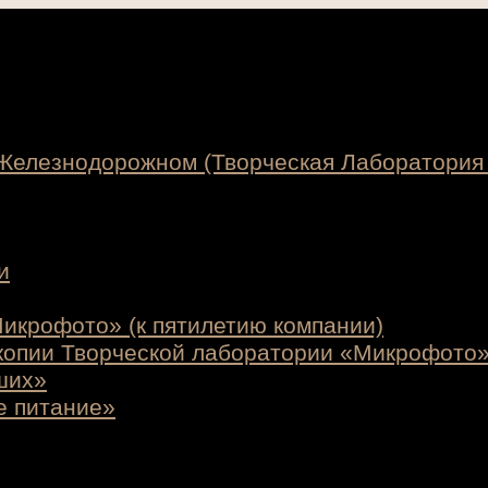
 Железнодорожном (Творческая Лаборатория
и
икрофото» (к пятилетию компании)
копии Творческой лаборатории «Микрофото
ших»
е питание»