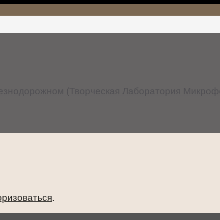
езнодорожном (Творческая Лаборатория Микрофо
оризоваться
.