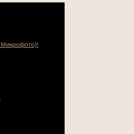
 Микрофото)!
»