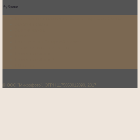
Рубрики
Блог Натальи Ивановой о счастье в творческом бизнесе
Заметки и статьи
Занятия кружка
Каталог
Наши друзья в Самарской области
Немного о нашей компании:)…
Новости и события
Новости и события 2
СМИ о нас
© ООО "Микрофото", ОГРН 1175053012090, 2017